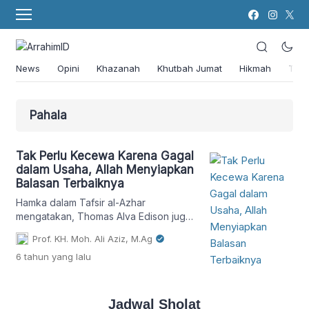
News
Opini
Khazanah
Khutbah Jumat
Hikmah
Tok
Pahala
Tak Perlu Kecewa Karena Gagal
dalam Usaha, Allah Menyiapkan
Balasan Terbaiknya
Hamka dalam Tafsir al-Azhar
mengatakan, Thomas Alva Edison juga
akan diringankan siksanya karena
Prof. KH. Moh. Ali Aziz, M.Ag
menghasilkan temuan listrik yang luar
6 tahun
yang lalu
biasa manfaatnya untuk kehidupan kita,
termasuk untuk aktivitas ibadah dan
dakwah umat Islam sampai hari ini.
Jadwal Sholat