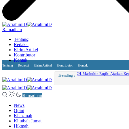
Ramadhan
Tentang
Redaksi
Kirim Artikel
Kontributor
Kontak
Tentang
Redaksi
Kirim Artikel
Kontributor
Kontak
Artificial
Trending :
Ramadhan
News
Opini
Khazanah
Khutbah Jumat
Hikmah