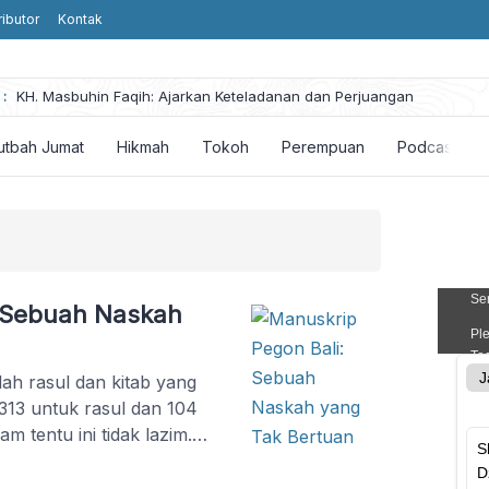
ributor
Kontak
he
:
KH. Masbuhin Faqih: Ajarkan Keteladanan dan Perjuangan
utbah Jumat
Hikmah
Tokoh
Perempuan
Podcast
: Sebuah Naskah
ah rasul dan kitab yang
h 313 untuk rasul dan 104
m tentu ini tidak lazim.
alaman ilmu sang
engetahuan yang luar