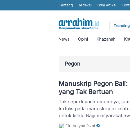
Tentang
Redaksi
Kirim Artikel
Kont
moting Humanity and Religious Values without Religious Attributes in t
Trending 
News
Opini
Khazanah
Kh
Pegon
Manuskrip Pegon Bali
yang Tak Bertuan
Tak seperti pada umumnya, juml
tertulis pada manuskrip ini iala
untuk kitab. Bagi masyarakat awa
Namun hal ini menunjukkan ked
Efri Arsyad Rizal
pengarang dengan menyajikan p