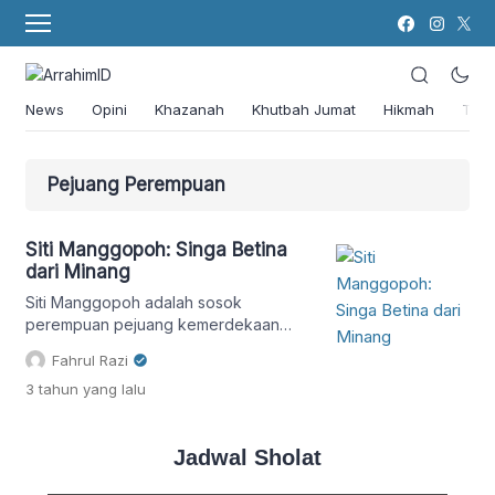
News
Opini
Khazanah
Khutbah Jumat
Hikmah
Tok
Pejuang Perempuan
Siti Manggopoh: Singa Betina
dari Minang
Siti Manggopoh adalah sosok
perempuan pejuang kemerdekaan
yang mempunyai kecintaan yang besar
Fahrul Razi
terhadap tanah air.
3 tahun
yang lalu
Jadwal Sholat