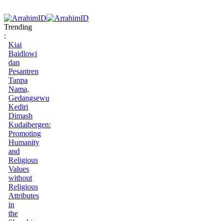
Trending
:
Kiai
Baidlowi
dan
Pesantren
Tanpa
Nama,
Gedangsewu
Kediri
Dimash
Kudaibergen:
Promoting
Humanity
and
Religious
Values
without
Religious
Attributes
in
the