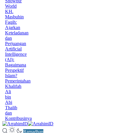
Showbiz
World
KH.
Masbuhin
Faqih:
Ajarkan
Keteladanan
dan
Perjuangan
Artificial
Intelligence
(AI):
Bagaimana
Perspektif
Islam?
Pemerintahan
Khalifah
Ali
bin
Abi
Thalib
dan
Kontribusinya
Ramadhan