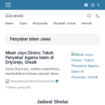
News
Opini
Khazanah
Khutbah Jumat
Hikmah
Tok
Penyebar Islam Jawa
Mbah Joyo Dirono: Tokoh
Penyebar Agama Islam di
Driyorejo, Gresik
Desa Driyorejo, melalui sejarahnya,
membuktikan bahwa sebuah desa
bukan hanya merupakan catatan masa
Muhammad Abid Dharmawan
lalu, tetapi juga menjadi pijakan
3 tahun
yang lalu
identitas dan kebanggaan bagi
penduduknya.
Jadwal Sholat