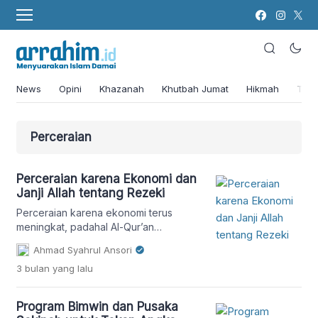
News
Opini
Khazanah
Khutbah Jumat
Hikmah
Tok
Perceraian
Perceraian karena Ekonomi dan
Janji Allah tentang Rezeki
Perceraian karena ekonomi terus
meningkat, padahal Al-Qur’an
menjanjikan rezeki bagi pasangan
Ahmad Syahrul Ansori
yang menikah. Lalu, di mana letak
3 bulan
yang lalu
masalahnya?
Program Bimwin dan Pusaka