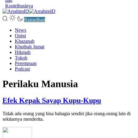
dan
Kontribusinya
Ramadhan
News
Opini
Khazanah
Khutbah Jumat
Hikmah
Tokoh
Perempuan
Podcast
Perilaku Manusia
Efek Kepak Sayap Kupu-Kupu
Tidak ada orang yang bisa bahagia sendiri jika orang-orang lain di
sekitarnya menderita.