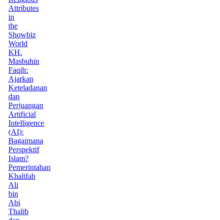
Attributes
in
the
Showbiz
World
KH.
Masbuhin
Faqih:
Ajarkan
Keteladanan
dan
Perjuangan
Artificial
Intelligence
(AI):
Bagaimana
Perspektif
Islam?
Pemerintahan
Khalifah
Ali
bin
Abi
Thalib