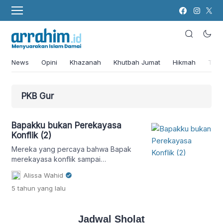
News
Opini
Khazanah
Khutbah Jumat
Hikmah
Tok
PKB Gur
Bapakku bukan Perekayasa
Konflik (2)
Mereka yang percaya bahwa Bapak
merekayasa konflik sampai
memanfaatkan proses demokrasi
Alissa Wahid
hukum, sama saja percaya bahwa Gus
5 tahun
yang lalu
Dur bukan pejuang demokrasi sejati.
Jadwal Sholat