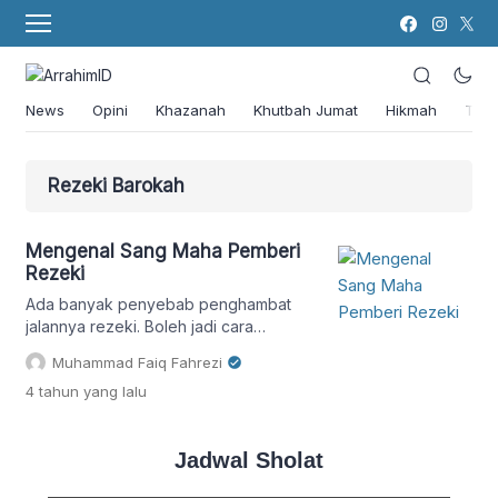
News
Opini
Khazanah
Khutbah Jumat
Hikmah
Tok
Rezeki Barokah
Mengenal Sang Maha Pemberi
Rezeki
Ada banyak penyebab penghambat
jalannya rezeki. Boleh jadi cara
mencarinya yang kurang professional
Muhammad Faiq Fahrezi
atau ada kondisi yang menyebabkan
4 tahun
yang lalu
Allah “menahan” rezeki yang
bersangkutan.
Jadwal Sholat