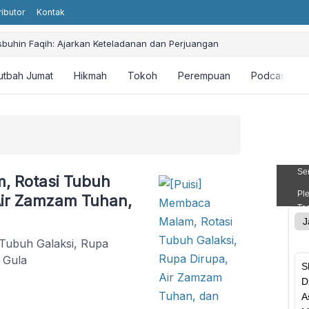
ributor
Kontak
sbuhin Faqih: Ajarkan Keteladanan dan Perjuangan
utbah Jumat
Hikmah
Tokoh
Perempuan
Podcast
, Rotasi Tubuh
 Air Zamzam Tuhan,
 Tubuh Galaksi, Rupa
 Gula