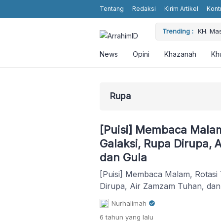
Tentang
Redaksi
Kirim Artikel
Kont
 Religious Values without Religious Attributes in the Showbiz
Trending :
KH. Ma
News
Opini
Khazanah
Kh
Rupa
[Puisi] Membaca Malam
Galaksi, Rupa Dirupa,
dan Gula
[Puisi] Membaca Malam, Rotasi
Dirupa, Air Zamzam Tuhan, dan
Nurhalimah
6 tahun
yang lalu