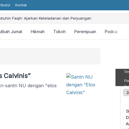
ributor
Kontak
sbuhin Faqih: Ajarkan Keteladanan dan Perjuangan
utbah Jumat
Hikmah
Tokoh
Perempuan
Podcast
 Calvinis”
tri-santri NU dengan "etos