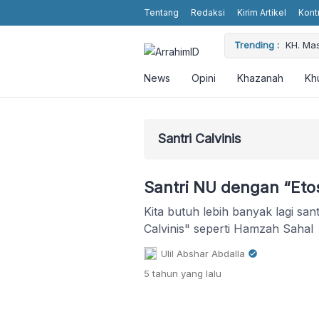
Tentang
Redaksi
Kirim Artikel
Kont
 Religious Values without Religious Attributes in the Showbiz
Trending :
KH. Ma
News
Opini
Khazanah
Kh
Santri Calvinis
Santri NU dengan “Etos
Kita butuh lebih banyak lagi san
Calvinis" seperti Hamzah Sahal
Ulil Abshar Abdalla
5 tahun
yang lalu