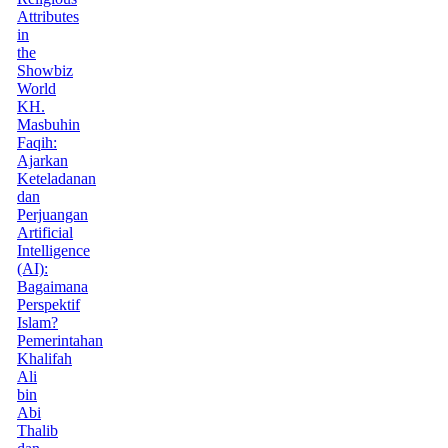
Attributes
in
the
Showbiz
World
KH.
Masbuhin
Faqih:
Ajarkan
Keteladanan
dan
Perjuangan
Artificial
Intelligence
(AI):
Bagaimana
Perspektif
Islam?
Pemerintahan
Khalifah
Ali
bin
Abi
Thalib