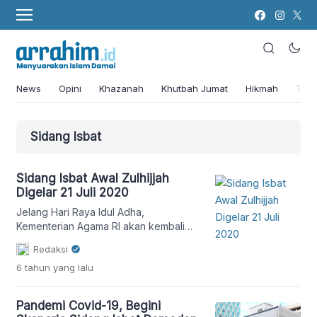
News
Opini
Khazanah
Khutbah Jumat
Hikmah
Tok
Sidang Isbat
Sidang Isbat Awal Zulhijjah
Digelar 21 Juli 2020
Jelang Hari Raya Idul Adha,
Kementerian Agama RI akan kembali
menggelar sidang isbat (penetapan)
Redaksi
awal Zulhijjah 1441H.
6 tahun
yang lalu
Pandemi Covid-19, Begini