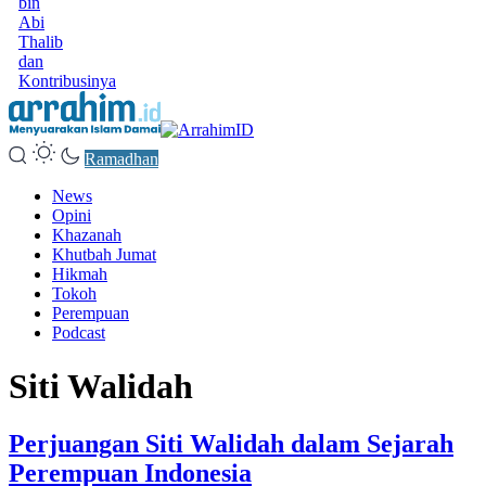
bin
Abi
Thalib
dan
Kontribusinya
Ramadhan
News
Opini
Khazanah
Khutbah Jumat
Hikmah
Tokoh
Perempuan
Podcast
Siti Walidah
Perjuangan Siti Walidah dalam Sejarah
Perempuan Indonesia