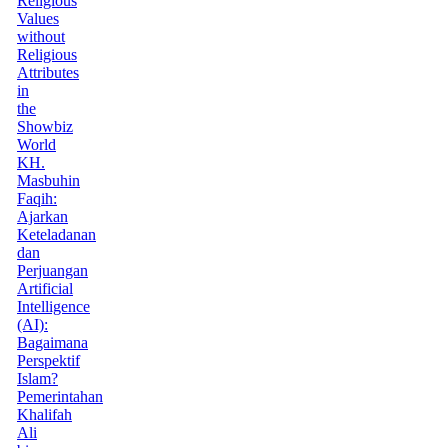
Religious
Values
without
Religious
Attributes
in
the
Showbiz
World
KH.
Masbuhin
Faqih:
Ajarkan
Keteladanan
dan
Perjuangan
Artificial
Intelligence
(AI):
Bagaimana
Perspektif
Islam?
Pemerintahan
Khalifah
Ali