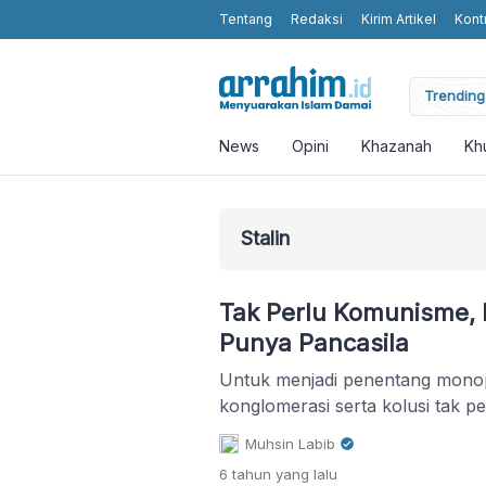
Tentang
Redaksi
Kirim Artikel
Kont
moting Humanity and Religious Values without Religious Attributes in t
Trending 
News
Opini
Khazanah
Kh
Stalin
Tak Perlu Komunisme, 
Punya Pancasila
Untuk menjadi penentang monopo
konglomerasi serta kolusi tak pe
Muhsin Labib
6 tahun
yang lalu