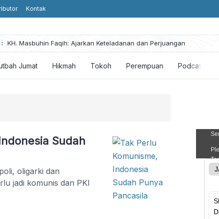
ributor
Kontak
he
:
KH. Masbuhin Faqih: Ajarkan Keteladanan dan Perjuangan
utbah Jumat
Hikmah
Tokoh
Perempuan
Podcast
Indonesia Sudah
li, oligarki dan
rlu jadi komunis dan PKI