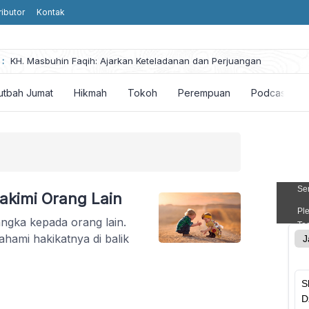
ributor
Kontak
he
:
KH. Masbuhin Faqih: Ajarkan Keteladanan dan Perjuangan
utbah Jumat
Hikmah
Tokoh
Perempuan
Podcast
kimi Orang Lain
ngka kepada orang lain.
ahami hakikatnya di balik