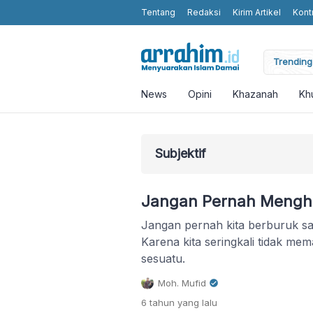
Tentang
Redaksi
Kirim Artikel
Kont
moting Humanity and Religious Values without Religious Attributes in t
Trending 
News
Opini
Khazanah
Kh
Subjektif
Jangan Pernah Mengha
Jangan pernah kita berburuk sa
Karena kita seringkali tidak mem
sesuatu.
Moh. Mufid
6 tahun
yang lalu