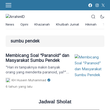
News
Opini
Khazanah
Khutbah Jumat
Hikmah
Tok
sumbu pendek
Membicang Soal “Paranoid” dan
Masyarakat Sumbu Pendek
"Hari ini tampaknya makin banyak
orang yang menderita paranoid, ya?"
kataku. Dia tertawa, dan Kami tertawa-
KH Husein Muhammad
tawa bersama.
6 tahun
yang lalu
Jadwal Sholat