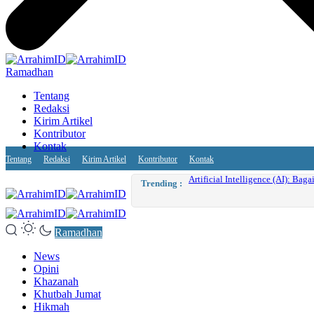
Ramadhan
Tentang
Redaksi
Kirim Artikel
Kontributor
Kontak
Tentang
Redaksi
Kirim Artikel
Kontributor
Kontak
Artificial Intelligence (AI): Bag
Trending :
Ramadhan
News
Opini
Khazanah
Khutbah Jumat
Hikmah