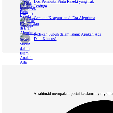
Doa Pembuka Pintu Rezeki yang Tak
Terduga
Gerakan Keagamaan di Era Algoritma
Sedekah Subuh dalam Islam: Apakah Ada
Dalil Khusus?
Arrahim.id merupakan portal keislaman yang dih