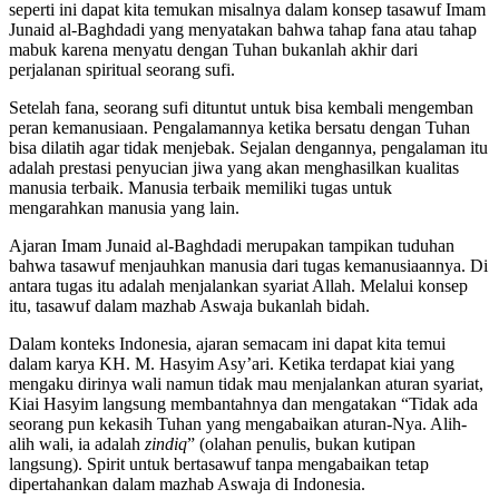
seperti ini dapat kita temukan misalnya dalam konsep tasawuf Imam
Junaid al-Baghdadi yang menyatakan bahwa tahap fana atau tahap
mabuk karena menyatu dengan Tuhan bukanlah akhir dari
perjalanan spiritual seorang sufi.
Setelah fana, seorang sufi dituntut untuk bisa kembali mengemban
peran kemanusiaan. Pengalamannya ketika bersatu dengan Tuhan
bisa dilatih agar tidak menjebak. Sejalan dengannya, pengalaman itu
adalah prestasi penyucian jiwa yang akan menghasilkan kualitas
manusia terbaik. Manusia terbaik memiliki tugas untuk
mengarahkan manusia yang lain.
Ajaran Imam Junaid al-Baghdadi merupakan tampikan tuduhan
bahwa tasawuf menjauhkan manusia dari tugas kemanusiaannya. Di
antara tugas itu adalah menjalankan syariat Allah. Melalui konsep
itu, tasawuf dalam mazhab Aswaja bukanlah bidah.
Dalam konteks Indonesia, ajaran semacam ini dapat kita temui
dalam karya KH. M. Hasyim Asy’ari. Ketika terdapat kiai yang
mengaku dirinya wali namun tidak mau menjalankan aturan syariat,
Kiai Hasyim langsung membantahnya dan mengatakan “Tidak ada
seorang pun kekasih Tuhan yang mengabaikan aturan-Nya. Alih-
alih wali, ia adalah
zindiq
” (olahan penulis, bukan kutipan
langsung). Spirit untuk bertasawuf tanpa mengabaikan tetap
dipertahankan dalam mazhab Aswaja di Indonesia.