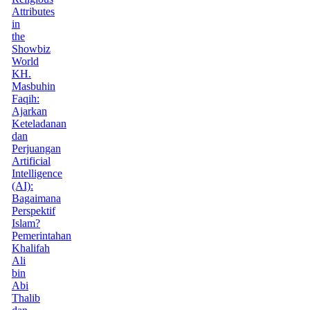
Attributes
in
the
Showbiz
World
KH.
Masbuhin
Faqih:
Ajarkan
Keteladanan
dan
Perjuangan
Artificial
Intelligence
(AI):
Bagaimana
Perspektif
Islam?
Pemerintahan
Khalifah
Ali
bin
Abi
Thalib