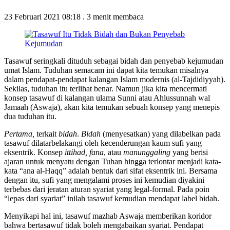
23 Februari 2021 08:18
.
3 menit membaca
Tasawuf seringkali dituduh sebagai bidah dan penyebab kejumudan
umat Islam. Tuduhan semacam ini dapat kita temukan misalnya
dalam pendapat-pendapat kalangan Islam modernis (al-Tajdidiyyah).
Sekilas, tuduhan itu terlihat benar. Namun jika kita mencermati
konsep tasawuf di kalangan ulama Sunni atau Ahlussunnah wal
Jamaah (Aswaja), akan kita temukan sebuah konsep yang menepis
dua tuduhan itu.
Pertama,
terkait
bidah
.
Bidah
(menyesatkan) yang dilabelkan pada
tasawuf dilatarbelakangi oleh kecenderungan kaum sufi yang
eksentrik. Konsep
ittihad, fana
, atau
manunggaling
yang berisi
ajaran untuk menyatu dengan Tuhan hingga terlontar menjadi kata-
kata “ana al-Haqq” adalah bentuk dari sifat eksentrik ini. Bersama
dengan itu, sufi yang mengalami proses ini kemudian diyakini
terbebas dari jeratan aturan syariat yang legal-formal. Pada poin
“lepas dari syariat” inilah tasawuf kemudian mendapat label bidah.
Menyikapi hal ini, tasawuf mazhab Aswaja memberikan koridor
bahwa bertasawuf tidak boleh mengabaikan syariat. Pendapat