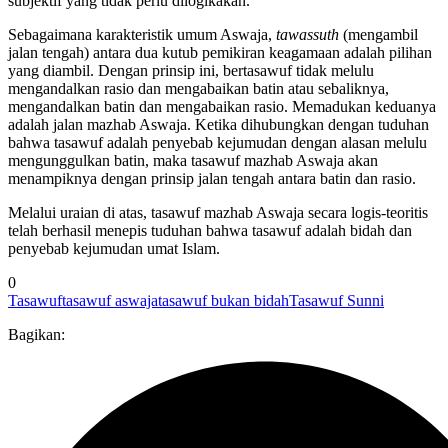
subjektif yang tidak perlu dilogikakan.
Sebagaimana karakteristik umum Aswaja,
tawassuth
(mengambil
jalan tengah) antara dua kutub pemikiran keagamaan adalah pilihan
yang diambil. Dengan prinsip ini, bertasawuf tidak melulu
mengandalkan rasio dan mengabaikan batin atau sebaliknya,
mengandalkan batin dan mengabaikan rasio. Memadukan keduanya
adalah jalan mazhab Aswaja. Ketika dihubungkan dengan tuduhan
bahwa tasawuf adalah penyebab kejumudan dengan alasan melulu
mengunggulkan batin, maka tasawuf mazhab Aswaja akan
menampiknya dengan prinsip jalan tengah antara batin dan rasio.
Melalui uraian di atas, tasawuf mazhab Aswaja secara logis-teoritis
telah berhasil menepis tuduhan bahwa tasawuf adalah bidah dan
penyebab kejumudan umat Islam.
0
Tasawuf
tasawuf aswaja
tasawuf bukan bidah
Tasawuf Sunni
Bagikan: