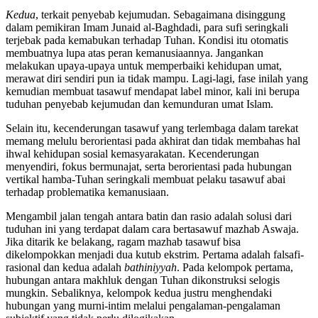
Kedua
, terkait penyebab kejumudan. Sebagaimana disinggung
dalam pemikiran Imam Junaid al-Baghdadi, para sufi seringkali
terjebak pada kemabukan terhadap Tuhan. Kondisi itu otomatis
membuatnya lupa atas peran kemanusiaannya. Jangankan
melakukan upaya-upaya untuk memperbaiki kehidupan umat,
merawat diri sendiri pun ia tidak mampu. Lagi-lagi, fase inilah yang
kemudian membuat tasawuf mendapat label minor, kali ini berupa
tuduhan penyebab kejumudan dan kemunduran umat Islam.
Selain itu, kecenderungan tasawuf yang terlembaga dalam tarekat
memang melulu berorientasi pada akhirat dan tidak membahas hal
ihwal kehidupan sosial kemasyarakatan. Kecenderungan
menyendiri, fokus bermunajat, serta berorientasi pada hubungan
vertikal hamba-Tuhan seringkali membuat pelaku tasawuf abai
terhadap problematika kemanusiaan.
Mengambil jalan tengah antara batin dan rasio adalah solusi dari
tuduhan ini yang terdapat dalam cara bertasawuf mazhab Aswaja.
Jika ditarik ke belakang, ragam mazhab tasawuf bisa
dikelompokkan menjadi dua kutub ekstrim. Pertama adalah falsafi-
rasional dan kedua adalah
bathiniyyah
. Pada kelompok pertama,
hubungan antara makhluk dengan Tuhan dikonstruksi selogis
mungkin. Sebaliknya, kelompok kedua justru menghendaki
hubungan yang murni-intim melalui pengalaman-pengalaman