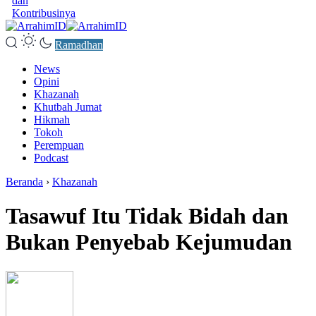
dan
Kontribusinya
Ramadhan
News
Opini
Khazanah
Khutbah Jumat
Hikmah
Tokoh
Perempuan
Podcast
Beranda
›
Khazanah
Tasawuf Itu Tidak Bidah dan
Bukan Penyebab Kejumudan