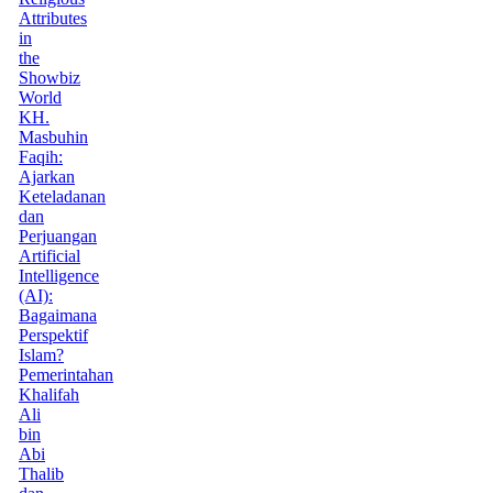
Attributes
in
the
Showbiz
World
KH.
Masbuhin
Faqih:
Ajarkan
Keteladanan
dan
Perjuangan
Artificial
Intelligence
(AI):
Bagaimana
Perspektif
Islam?
Pemerintahan
Khalifah
Ali
bin
Abi
Thalib