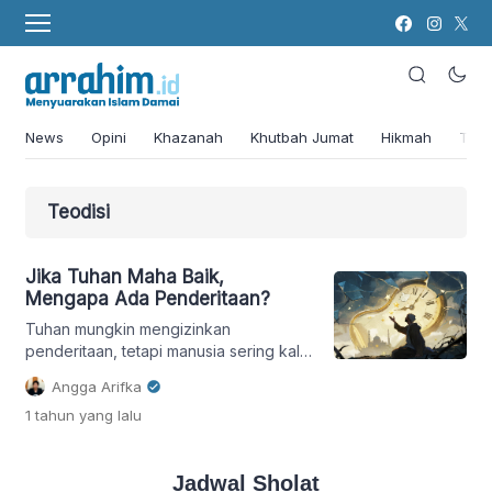
News
Opini
Khazanah
Khutbah Jumat
Hikmah
Tok
Teodisi
Jika Tuhan Maha Baik,
Mengapa Ada Penderitaan?
Tuhan mungkin mengizinkan
penderitaan, tetapi manusia sering kali
menjadi instrumennya. Maka, ini bukan
Angga Arifka
lagi tentang kebaikan Tuhan, melainkan
1 tahun
yang lalu
tentang tanggung jawab manusia.
Jadwal Sholat