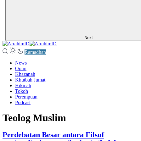
Next
Ramadhan
News
Opini
Khazanah
Khutbah Jumat
Hikmah
Tokoh
Perempuan
Podcast
Teolog Muslim
Perdebatan Besar antara Filsuf