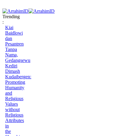
Trending
:
Kiai
Baidlowi
dan
Pesantren
Tanpa
Nama,
Gedangsewu
Kediri
Dimash
Kudaibergen:
Promoting
Humanity
and
Religious
Values
without
Religious
Attributes
in
the