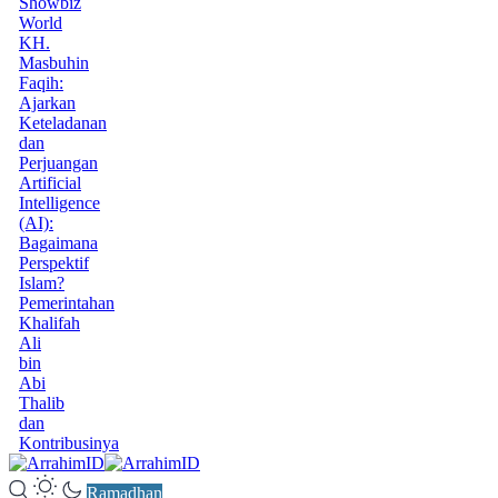
Showbiz
World
KH.
Masbuhin
Faqih:
Ajarkan
Keteladanan
dan
Perjuangan
Artificial
Intelligence
(AI):
Bagaimana
Perspektif
Islam?
Pemerintahan
Khalifah
Ali
bin
Abi
Thalib
dan
Kontribusinya
Ramadhan