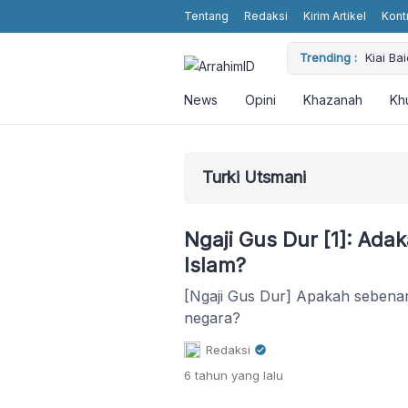
Tentang
Redaksi
Kirim Artikel
Kont
Trending :
Kiai B
Dimash 
World
KH. Ma
News
Opini
Khazanah
Kh
Artific
Pemerin
Turki Utsmani
Ngaji Gus Dur [1]: Ad
Islam?
[Ngaji Gus Dur] Apakah sebena
negara?
Redaksi
6 tahun
yang lalu