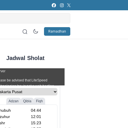
s Attributes in the Showbiz
Ramadhan
Jadwal Sholat