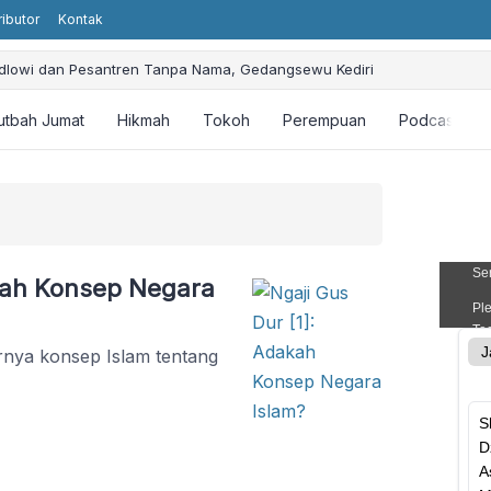
ributor
Kontak
aidlowi dan Pesantren Tanpa Nama, Gedangsewu Kediri
Kudaibergen: Promoting Humanity and Religious Values without Religiou
sbuhin Faqih: Ajarkan Keteladanan dan Perjuangan
utbah Jumat
Hikmah
Tokoh
Perempuan
Podcast
ial Intelligence (AI): Bagaimana Perspektif Islam?
tahan Khalifah Ali bin Abi Thalib dan Kontribusinya
akah Konsep Negara
rnya konsep Islam tentang