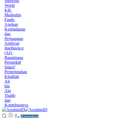
Showbiz
World
KH.
Masbuhin
Faqih:
Ajarkan
Keteladanan
dan
Perjuangan
Artificial
Intelligence
(AI):
Bagaimana
Perspektif
Islam?
Pemerintahan
Khalifah
Ali
bin
Abi
Thalib
dan
Kontribusinya
Ramadhan