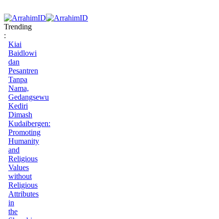
Trending
:
Kiai
Baidlowi
dan
Pesantren
Tanpa
Nama,
Gedangsewu
Kediri
Dimash
Kudaibergen:
Promoting
Humanity
and
Religious
Values
without
Religious
Attributes
in
the