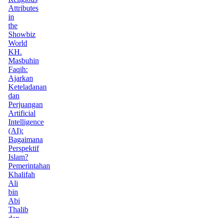
Attributes
in
the
Showbiz
World
KH.
Masbuhin
Faqih:
Ajarkan
Keteladanan
dan
Perjuangan
Artificial
Intelligence
(AI):
Bagaimana
Perspektif
Islam?
Pemerintahan
Khalifah
Ali
bin
Abi
Thalib