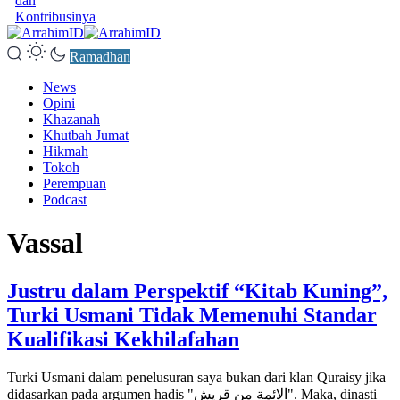
dan
Kontribusinya
Ramadhan
News
Opini
Khazanah
Khutbah Jumat
Hikmah
Tokoh
Perempuan
Podcast
Vassal
Justru dalam Perspektif “Kitab Kuning”,
Turki Usmani Tidak Memenuhi Standar
Kualifikasi Kekhilafahan
Turki Usmani dalam penelusuran saya bukan dari klan Quraisy jika
didasarkan pada argumen hadis "الائمة من قريش". Maka, dinasti