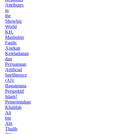
Attributes
in
the
Showbiz
World
KH.
Masbuhin
Faqih:
Ajarkan
Keteladanan
dan
Perjuangan
Artificial
Intelligence
(AI):
Bagaimana
Perspektif
Islam?
Pemerintahan
Khalifah
Ali
bin
Abi
Thalib