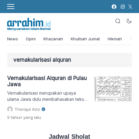
News
Opini
Khazanah
Khutbah Jumat
Hikmah
Tok
vernakularisasi alquran
Vernakularisasi Alquran di Pulau
Jawa
Vernakularisasi merupakan upaya
ulama Jawa dulu membahasakan teks
Arab yang terbatas ke dalam konteks
Thoriqul Aziz
yang dinamis.
5 tahun
yang lalu
Jadwal Sholat