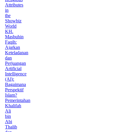
Attributes
in
the
Showbiz
World
KH.
Masbuhin
Faqih:
Ajarkan
Keteladanan
dan
Perjuangan
Artificial
Intelligence
(AI):
Bagaimana
Perspektif
Islam?
Pemerintahan
Khalifah
Ali
bin
Abi
Thalib