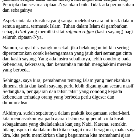
Pencipta dan sesama ciptaan-Nya akan baik. Tidak ada permusuhan
dan sebagainya.
Aspek cinta dan kasih sayang sangat melekat secara intrinsik dalam
semua agama, termasuk Islam. Tuhan dalam Islam di gambarkan
sebagai
dza
t yang memiliki sifat
ra
h
mā
n ra
hī
m
(kasih sayang) bagi
seluruh ciptaan-Nya.
Namun, sangat disayangkan sekali jika belakangan ini kita sering
dipertontonkan corak keberagamaan yang jauh dari semangat cinta
dan kasih sayang. Yang ada justru sebaliknya, lebih condong pada
kebencian, kekerasan, dan kemarahan mudah menghakimi mereka
yang berbeda.
Sehingga, saya kira, pemahaman tentang Islam yang menekankan
dimensi cinta dan kasih sayang perlu lebih digaungkan secara masif.
Sedangkan, pengajaran dan tafsir-tafsir yang condong kepada
kebencian terhadap orang yang berbeda perlu digeser dan
diminimalisir.
Akhirnya, sudah sepatutnya dalam praktik keagamaan sehari-hari,
kita mendasarkannya pada ajaran Islam yang penuh cinta kasih
sebagaimana yang diteladankan kanjeng Nabi. Karena, semakin
hilang aspek cinta dalam diri kita sebagai umat beragama, maka saya
kira, kita perlu memikirkan ulang bagaimana kita memahami ajara