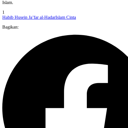
Islam.
1
Habib Husein Ja’far al-Hadar
Islam Cinta
Bagikan: