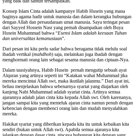
yang baik dan santun tersampaikan.
Konsep Islam Cinta adalah kampanye Habib Husein yang mana
baginya agama hadir untuk manusia dan dalam kerangka hubungan
dengan Allah dan persaudaraan umat manusia. Saya teringat pesan
dari Sayyed Hossein Nasr yang pernah disampaikan oleh Buya
Husein Muhammad bahwa “
Esensi Islam adalah keesaan Tuhan
dan universalitas kemanusiaan
”.
Dari pesan ini kita perlu sadar bahwa beragama tidak melulu soal
ibadah vertikal (
mahdhoh
) saja, melainkan juga ibadah dengan
menghormati orang lain sebagai sesama manusia dan ciptaan-Nya.
Dalam tausiyahnya, Habib Husein pernah mengutip sebuah ayat
Alquran yang artinya seperti ini “Katakan wahai Muhammad jika
mereka mencintai Allah swt, maka ikutilah jalanmu.” Dari ayat ini,
beliau menjelaskan bahwa sebenarnya syariat yang diajarkan oleh
kanjeng Nabi Muhammad adalah syariat cinta. Artinya semua
ajarannya adalah jalan cinta kita kepada Allah swt. Oleh karenanya,
jangan sampai kita yang memeluk ajaran cinta namun penuh dengan
kebencian dengan membenci orang lain dan mudah menyalahkan
mereka.
Hakikat syariat yang diberikan kepada kita itu untuk kebaikan kita
sendiri (bukan untuk Allah swt). Apabila semua ajaranya kita
jalankan dengan dasar cinta, niscaya hubungan kita dengan sang