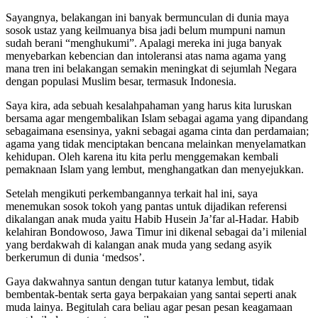
Sayangnya, belakangan ini banyak bermunculan di dunia maya
sosok ustaz yang keilmuanya bisa jadi belum mumpuni namun
sudah berani “menghukumi”. Apalagi mereka ini juga banyak
menyebarkan kebencian dan intoleransi atas nama agama yang
mana tren ini belakangan semakin meningkat di sejumlah Negara
dengan populasi Muslim besar, termasuk Indonesia.
Saya kira, ada sebuah kesalahpahaman yang harus kita luruskan
bersama agar mengembalikan Islam sebagai agama yang dipandang
sebagaimana esensinya, yakni sebagai agama cinta dan perdamaian;
agama yang tidak menciptakan bencana melainkan menyelamatkan
kehidupan. Oleh karena itu kita perlu menggemakan kembali
pemaknaan Islam yang lembut, menghangatkan dan menyejukkan.
Setelah mengikuti perkembangannya terkait hal ini, saya
menemukan sosok tokoh yang pantas untuk dijadikan referensi
dikalangan anak muda yaitu Habib Husein Ja’far al-Hadar. Habib
kelahiran Bondowoso, Jawa Timur ini dikenal sebagai da’i milenial
yang berdakwah di kalangan anak muda yang sedang asyik
berkerumun di dunia ‘medsos’.
Gaya dakwahnya santun dengan tutur katanya lembut, tidak
bembentak-bentak serta gaya berpakaian yang santai seperti anak
muda lainya. Begitulah cara beliau agar pesan pesan keagamaan