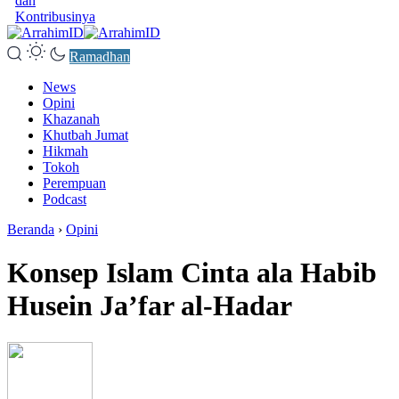
dan
Kontribusinya
Ramadhan
News
Opini
Khazanah
Khutbah Jumat
Hikmah
Tokoh
Perempuan
Podcast
Beranda
›
Opini
Konsep Islam Cinta ala Habib
Husein Ja’far al-Hadar