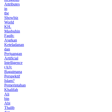
Attributes
in
the
Showbiz
World
KH.
Masbuhin
Faqih:
Ajarkan
Keteladanan
dan
Perjuangan
Artificial
Intelligence
(AI):
Bagaimana
Perspektif
Islam?
Pemerintahan
Khalifah
Ali
bin
Abi
Thalib