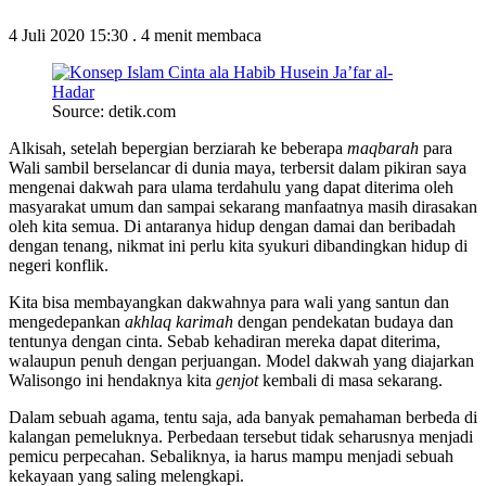
4 Juli 2020 15:30
.
4 menit membaca
Source: detik.com
Alkisah, setelah bepergian berziarah ke beberapa
maqbarah
para
Wali sambil berselancar di dunia maya, terbersit dalam pikiran saya
mengenai dakwah para ulama terdahulu yang dapat diterima oleh
masyarakat umum dan sampai sekarang manfaatnya masih dirasakan
oleh kita semua. Di antaranya hidup dengan damai dan beribadah
dengan tenang, nikmat ini perlu kita syukuri dibandingkan hidup di
negeri konflik.
Kita bisa membayangkan dakwahnya para wali yang santun dan
mengedepankan
akhlaq karimah
dengan pendekatan budaya dan
tentunya dengan cinta. Sebab kehadiran mereka dapat diterima,
walaupun penuh dengan perjuangan. Model dakwah yang diajarkan
Walisongo ini hendaknya kita
genjot
kembali di masa sekarang.
Dalam sebuah agama, tentu saja, ada banyak pemahaman berbeda di
kalangan pemeluknya. Perbedaan tersebut tidak seharusnya menjadi
pemicu perpecahan. Sebaliknya, ia harus mampu menjadi sebuah
kekayaan yang saling melengkapi.