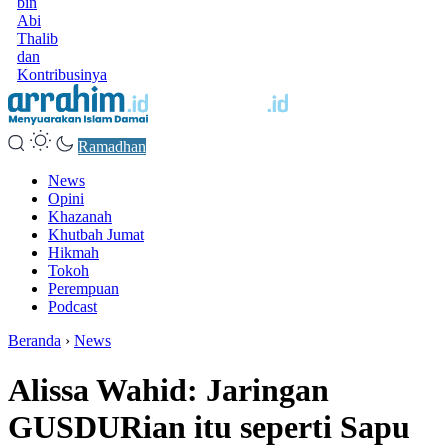
bin
Abi
Thalib
dan
Kontribusinya
Ramadhan
News
Opini
Khazanah
Khutbah Jumat
Hikmah
Tokoh
Perempuan
Podcast
Beranda
›
News
Alissa Wahid: Jaringan
GUSDURian itu seperti Sapu