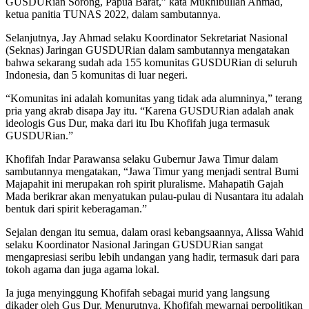
GUSDURian Sorong, Papua Barat,” kata Mukhibullah Ahmad,
ketua panitia TUNAS 2022, dalam sambutannya.
Selanjutnya, Jay Ahmad selaku Koordinator Sekretariat Nasional
(Seknas) Jaringan GUSDURian dalam sambutannya mengatakan
bahwa sekarang sudah ada 155 komunitas GUSDURian di seluruh
Indonesia, dan 5 komunitas di luar negeri.
“Komunitas ini adalah komunitas yang tidak ada alumninya,” terang
pria yang akrab disapa Jay itu. “Karena GUSDURian adalah anak
ideologis Gus Dur, maka dari itu Ibu Khofifah juga termasuk
GUSDURian.”
Khofifah Indar Parawansa selaku Gubernur Jawa Timur dalam
sambutannya mengatakan, “Jawa Timur yang menjadi sentral Bumi
Majapahit ini merupakan roh spirit pluralisme. Mahapatih Gajah
Mada berikrar akan menyatukan pulau-pulau di Nusantara itu adalah
bentuk dari spirit keberagaman.”
Sejalan dengan itu semua, dalam orasi kebangsaannya, Alissa Wahid
selaku Koordinator Nasional Jaringan GUSDURian sangat
mengapresiasi seribu lebih undangan yang hadir, termasuk dari para
tokoh agama dan juga agama lokal.
Ia juga menyinggung Khofifah sebagai murid yang langsung
dikader oleh Gus Dur. Menurutnya, Khofifah mewarnai perpolitikan