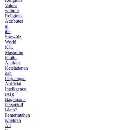
Religious
Values
without
Religious
Attributes
in
the
Showbiz
World
KH.
Masbuhin
Faqih:
Ajarkan
Keteladanan
dan
Perjuangan
Artificial
Intelligence
(AI):
Bagaimana
Perspektif
Islam?
Pemerintahan
Khalifah
Ali