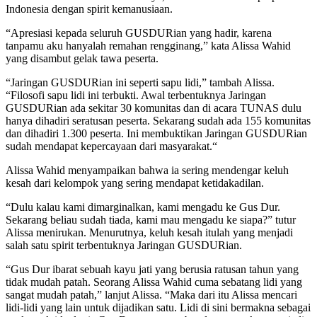
Indonesia dengan spirit kemanusiaan.
“Apresiasi kepada seluruh GUSDURian yang hadir, karena
tanpamu aku hanyalah remahan rengginang,” kata Alissa Wahid
yang disambut gelak tawa peserta.
“Jaringan GUSDURian ini seperti sapu lidi,” tambah Alissa.
“Filosofi sapu lidi ini terbukti. Awal terbentuknya Jaringan
GUSDURian ada sekitar 30 komunitas dan di acara TUNAS dulu
hanya dihadiri seratusan peserta. Sekarang sudah ada 155 komunitas
dan dihadiri 1.300 peserta. Ini membuktikan Jaringan GUSDURian
sudah mendapat kepercayaan dari masyarakat.“
Alissa Wahid menyampaikan bahwa ia sering mendengar keluh
kesah dari kelompok yang sering mendapat ketidakadilan.
“Dulu kalau kami dimarginalkan, kami mengadu ke Gus Dur.
Sekarang beliau sudah tiada, kami mau mengadu ke siapa?” tutur
Alissa menirukan. Menurutnya, keluh kesah itulah yang menjadi
salah satu spirit terbentuknya Jaringan GUSDURian.
“Gus Dur ibarat sebuah kayu jati yang berusia ratusan tahun yang
tidak mudah patah. Seorang Alissa Wahid cuma sebatang lidi yang
sangat mudah patah,” lanjut Alissa. “Maka dari itu Alissa mencari
lidi-lidi yang lain untuk dijadikan satu. Lidi di sini bermakna sebagai