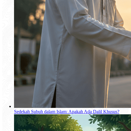
Sedekah Subuh dalam Islam: Apakah Ada Dalil Khusus?