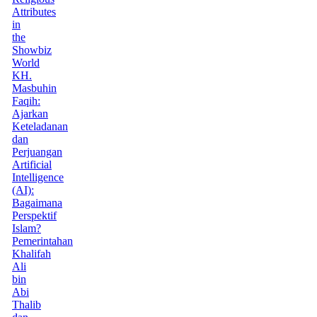
Attributes
in
the
Showbiz
World
KH.
Masbuhin
Faqih:
Ajarkan
Keteladanan
dan
Perjuangan
Artificial
Intelligence
(AI):
Bagaimana
Perspektif
Islam?
Pemerintahan
Khalifah
Ali
bin
Abi
Thalib