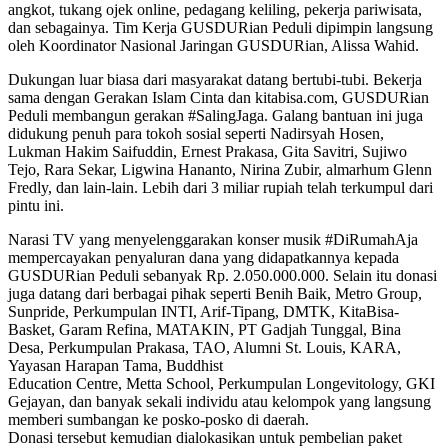
angkot, tukang ojek online, pedagang keliling, pekerja pariwisata,
dan sebagainya. Tim Kerja GUSDURian Peduli dipimpin langsung
oleh Koordinator Nasional Jaringan GUSDURian, Alissa Wahid.
Dukungan luar biasa dari masyarakat datang bertubi-tubi. Bekerja
sama dengan Gerakan Islam Cinta dan kitabisa.com, GUSDURian
Peduli membangun gerakan #SalingJaga. Galang bantuan ini juga
didukung penuh para tokoh sosial seperti Nadirsyah Hosen,
Lukman Hakim Saifuddin, Ernest Prakasa, Gita Savitri, Sujiwo
Tejo, Rara Sekar, Ligwina Hananto, Nirina Zubir, almarhum Glenn
Fredly, dan lain-lain. Lebih dari 3 miliar rupiah telah terkumpul dari
pintu ini.
Narasi TV yang menyelenggarakan konser musik #DiRumahAja
mempercayakan penyaluran dana yang didapatkannya kepada
GUSDURian Peduli sebanyak Rp. 2.050.000.000. Selain itu donasi
juga datang dari berbagai pihak seperti Benih Baik, Metro Group,
Sunpride, Perkumpulan INTI, Arif-Tipang, DMTK, KitaBisa-
Basket, Garam Refina, MATAKIN, PT Gadjah Tunggal, Bina
Desa, Perkumpulan Prakasa, TAO, Alumni St. Louis, KARA,
Yayasan Harapan Tama, Buddhist
Education Centre, Metta School, Perkumpulan Longevitology, GKI
Gejayan, dan banyak sekali individu atau kelompok yang langsung
memberi sumbangan ke posko-posko di daerah.
Donasi tersebut kemudian dialokasikan untuk pembelian paket