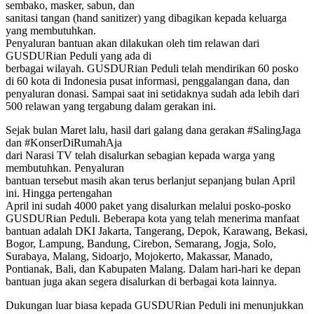
sembako, masker, sabun, dan
sanitasi tangan (hand sanitizer) yang dibagikan kepada keluarga
yang membutuhkan.
Penyaluran bantuan akan dilakukan oleh tim relawan dari
GUSDURian Peduli yang ada di
berbagai wilayah. GUSDURian Peduli telah mendirikan 60 posko
di 60 kota di Indonesia pusat informasi, penggalangan dana, dan
penyaluran donasi. Sampai saat ini setidaknya sudah ada lebih dari
500 relawan yang tergabung dalam gerakan ini.
Sejak bulan Maret lalu, hasil dari galang dana gerakan #SalingJaga
dan #KonserDiRumahAja
dari Narasi TV telah disalurkan sebagian kepada warga yang
membutuhkan. Penyaluran
bantuan tersebut masih akan terus berlanjut sepanjang bulan April
ini. Hingga pertengahan
April ini sudah 4000 paket yang disalurkan melalui posko-posko
GUSDURian Peduli. Beberapa kota yang telah menerima manfaat
bantuan adalah DKI Jakarta, Tangerang, Depok, Karawang, Bekasi,
Bogor, Lampung, Bandung, Cirebon, Semarang, Jogja, Solo,
Surabaya, Malang, Sidoarjo, Mojokerto, Makassar, Manado,
Pontianak, Bali, dan Kabupaten Malang. Dalam hari-hari ke depan
bantuan juga akan segera disalurkan di berbagai kota lainnya.
Dukungan luar biasa kepada GUSDURian Peduli ini menunjukkan