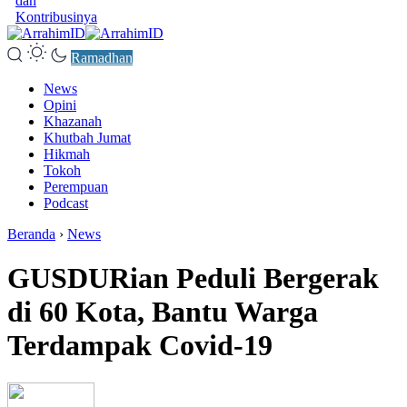
dan
Kontribusinya
Ramadhan
News
Opini
Khazanah
Khutbah Jumat
Hikmah
Tokoh
Perempuan
Podcast
Beranda
›
News
GUSDURian Peduli Bergerak
di 60 Kota, Bantu Warga
Terdampak Covid-19