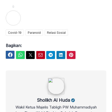
0
Covid-19
Paranoid
Relasi Sosial
Bagikan:
Facebook
WhatsApp
Twitter
Email
Telegram
LinkedIn
Pinterest
Sholikh Al Huda
Sholikh Al Huda
Wakil Ketua Majelis Tabligh PW Muhammadiyah