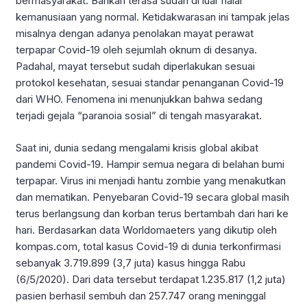
bermasyarakat. Bahkan terasa sudah di luar nalar
kemanusiaan yang normal. Ketidakwarasan ini tampak jelas
misalnya dengan adanya penolakan mayat perawat
terpapar Covid-19 oleh sejumlah oknum di desanya.
Padahal, mayat tersebut sudah diperlakukan sesuai
protokol kesehatan, sesuai standar penanganan Covid-19
dari WHO. Fenomena ini menunjukkan bahwa sedang
terjadi gejala “paranoia sosial” di tengah masyarakat.
Saat ini, dunia sedang mengalami krisis global akibat
pandemi Covid-19. Hampir semua negara di belahan bumi
terpapar. Virus ini menjadi hantu zombie yang menakutkan
dan mematikan. Penyebaran Covid-19 secara global masih
terus berlangsung dan korban terus bertambah dari hari ke
hari. Berdasarkan data Worldomaeters yang dikutip oleh
kompas.com, total kasus Covid-19 di dunia terkonfirmasi
sebanyak 3.719.899 (3,7 juta) kasus hingga Rabu
(6/5/2020). Dari data tersebut terdapat 1.235.817 (1,2 juta)
pasien berhasil sembuh dan 257.747 orang meninggal