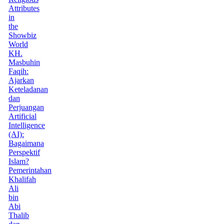
Attributes
in
the
Showbiz
World
KH.
Masbuhin
Faqih:
Ajarkan
Keteladanan
dan
Perjuangan
Artificial
Intelligence
(AI):
Bagaimana
Perspektif
Islam?
Pemerintahan
Khalifah
Ali
bin
Abi
Thalib