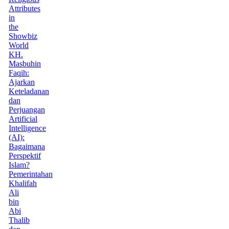
Attributes
in
the
Showbiz
World
KH.
Masbuhin
Faqih:
Ajarkan
Keteladanan
dan
Perjuangan
Artificial
Intelligence
(AI):
Bagaimana
Perspektif
Islam?
Pemerintahan
Khalifah
Ali
bin
Abi
Thalib