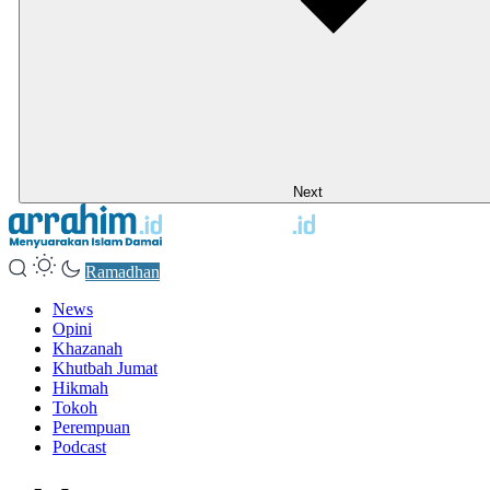
Next
Ramadhan
News
Opini
Khazanah
Khutbah Jumat
Hikmah
Tokoh
Perempuan
Podcast