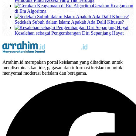
Pembuka Pintu Rezeki yang Tak Terduga
Gerakan Keagamaan
di Era Algoritma
Sedekah Subuh dalam Islam: Apakah Ada Dalil Khusus?
Kesalehan sebagai Pengembangan Diri Sepanjang Hayat
Arrahim.id merupakan portal keislaman yang dihadirkan untuk
mendiseminasikan ide, gagasan dan informasi keislaman untuk
menyemai moderasi berislam dan beragama.