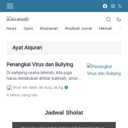
News
Opini
Khazanah
Khutbah Jumat
Hikmah
Tok
Ayat Alquran
Penangkal Virus dan Bullying
Di samping usaha lahiriah, kita juga
harus melakukan ikhtiar batiniah, antara
lain penguatan keyakinan dan
Prof. KH. Moh. Ali Aziz, M.Ag
optimisme melalui zikir dan doa.
6 tahun
yang lalu
Ketenangan, keyakinan, dan optimisme
itu besar pengaruhnya terhadap
imunitas tubuh.
Jadwal Sholat