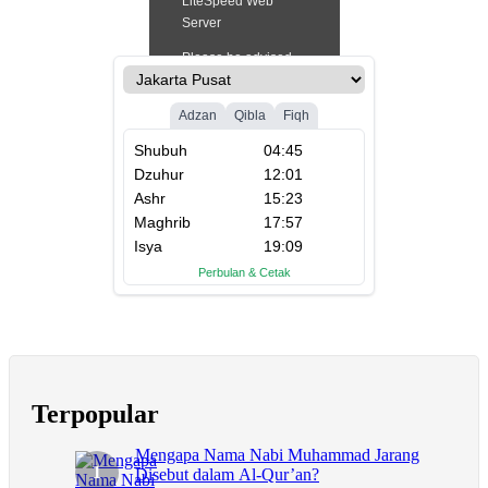
Terpopular
Mengapa Nama Nabi Muhammad Jarang
Disebut dalam Al-Qur’an?