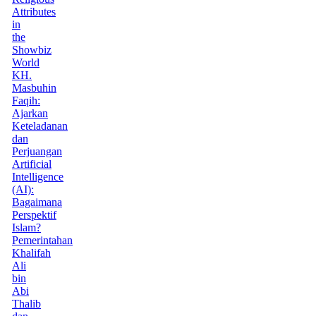
Attributes
in
the
Showbiz
World
KH.
Masbuhin
Faqih:
Ajarkan
Keteladanan
dan
Perjuangan
Artificial
Intelligence
(AI):
Bagaimana
Perspektif
Islam?
Pemerintahan
Khalifah
Ali
bin
Abi
Thalib