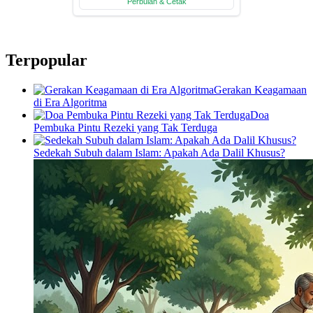
Terpopular
Gerakan Keagamaan
di Era Algoritma
Doa
Pembuka Pintu Rezeki yang Tak Terduga
Sedekah Subuh dalam Islam: Apakah Ada Dalil Khusus?