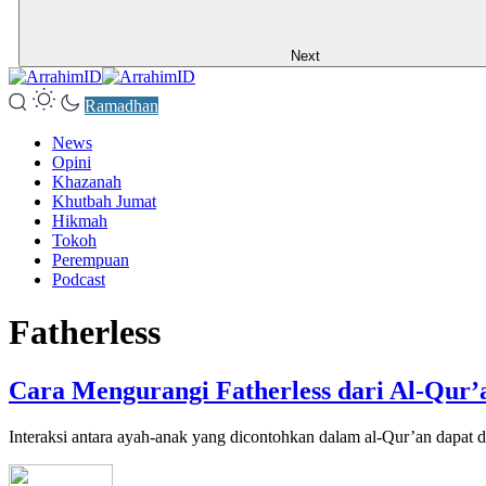
Next
Ramadhan
News
Opini
Khazanah
Khutbah Jumat
Hikmah
Tokoh
Perempuan
Podcast
Fatherless
Cara Mengurangi Fatherless dari Al-Qur’
Interaksi antara ayah-anak yang dicontohkan dalam al-Qur’an dapat 