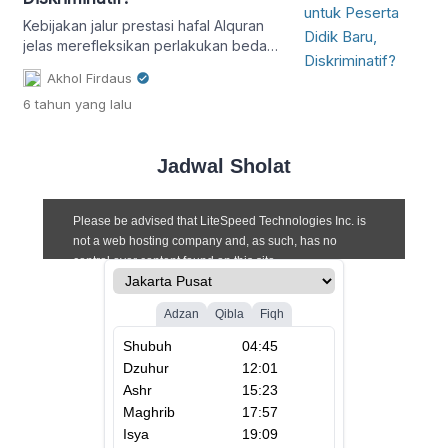
Kebijakan jalur prestasi hafal Alquran
jelas merefleksikan perlakukan beda
terhadap kelompok sosial dengan
Akhol Firdaus
status sama, sehingga berdampak
6 tahun
yang lalu
pada hambatan bagi mayoritas orang
untuk menikmati haknya secara setara.
Jadwal Sholat