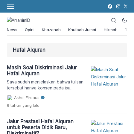
News
Opini
Khazanah
Khutbah Jumat
Hikmah
Tok
Hafal Alquran
Masih Soal Diskriminasi Jalur
Hafal Alquran
Saya sudah menjelaskan bahwa tulisan
tersebut hanya konsen pada isu
diskriminasi yang lahir dari kebijakan
Akhol Firdaus
jalur prestasi hafal Alquran.
6 tahun
yang lalu
Jalur Prestasi Hafal Alquran
untuk Peserta Didik Baru,
Diskriminatif?