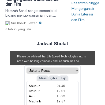
dan Film
Hamzah Sahal sangat menonjol di
bidang mengorganisir jaringan,
terutama melalui Alif.ID., menjalin
Nur Khalik Ridwan
hubungan, selain dengan Nahdliyin,
6 tahun
yang lalu
juga dengan sebagian generasi
Muhammadiyah.
Jadwal Sholat