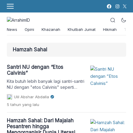
News
Opini
Khazanah
Khutbah Jumat
Hikmah
Tok
Hamzah Sahal
Santri NU dengan “Etos
Calvinis”
Kita butuh lebih banyak lagi santri-santri
NU dengan "etos Calvinis" seperti
Hamzah Sahal
Ulil Abshar Abdalla
5 tahun
yang lalu
Hamzah Sahal: Dari Majalah
Pesantren hingga
Mengorganisir Dunia Literasi