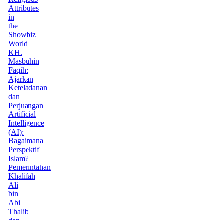
Attributes
in
the
Showbiz
World
KH.
Masbuhin
Faqih:
Ajarkan
Keteladanan
dan
Perjuangan
Artificial
Intelligence
(AI):
Bagaimana
Perspektif
Islam?
Pemerintahan
Khalifah
Ali
bin
Abi
Thalib