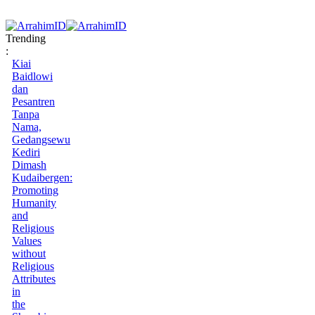
Trending
:
Kiai
Baidlowi
dan
Pesantren
Tanpa
Nama,
Gedangsewu
Kediri
Dimash
Kudaibergen:
Promoting
Humanity
and
Religious
Values
without
Religious
Attributes
in
the