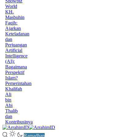
Showbiz
World
KH.
Masbuhin
Faqih:
Ajarkan
Keteladanan
dan
Perjuangan
Artificial
Intelligence
(AI):
Bagaimana
Perspektif
Islam?
Pemerintahan
Khalifah
Ali
bin
Abi
Thalib
dan
Kontribusinya
Ramadhan