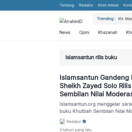
Tentang
Redaksi
Kirim Artikel
Kont
 Religious Values without Religious Attributes in the Showbiz
Trending :
KH. Ma
News
Opini
Khazanah
Kh
islamsantun rilis buku
Islamsantun Gandeng 
Sheikh Zayed Solo Rili
Sembilan Nilai Modera
Islamsantun.org menggelar sar
buku Khutbah Sembilan Nilai M
Redaksi
3 tahun
yang lalu