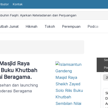
ributor
Kontak
sbuhin Faqih: Ajarkan Keteladanan dan Perjuangan
utbah Jumat
Hikmah
Tokoh
Perempuan
Podcast
Masjid Raya
s Buku Khutbah
si Beragama.
asehan dan launching
oderasi Beragama