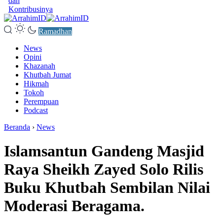
dan
Kontribusinya
Ramadhan
News
Opini
Khazanah
Khutbah Jumat
Hikmah
Tokoh
Perempuan
Podcast
Beranda
›
News
Islamsantun Gandeng Masjid
Raya Sheikh Zayed Solo Rilis
Buku Khutbah Sembilan Nilai
Moderasi Beragama.