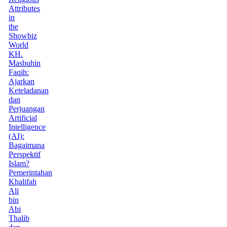
Attributes
in
the
Showbiz
World
KH.
Masbuhin
Faqih:
Ajarkan
Keteladanan
dan
Perjuangan
Artificial
Intelligence
(AI):
Bagaimana
Perspektif
Islam?
Pemerintahan
Khalifah
Ali
bin
Abi
Thalib