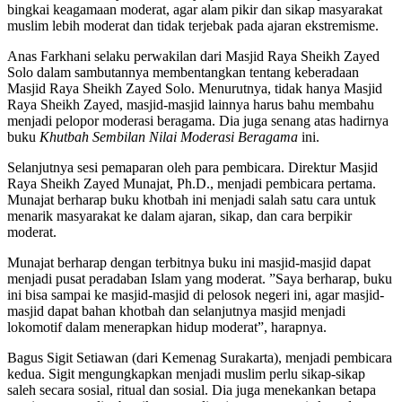
bingkai keagamaan moderat, agar alam pikir dan sikap masyarakat
muslim lebih moderat dan tidak terjebak pada ajaran ekstremisme.
Anas Farkhani selaku perwakilan dari Masjid Raya Sheikh Zayed
Solo dalam sambutannya membentangkan tentang keberadaan
Masjid Raya Sheikh Zayed Solo. Menurutnya, tidak hanya Masjid
Raya Sheikh Zayed, masjid-masjid lainnya harus bahu membahu
menjadi pelopor moderasi beragama. Dia juga senang atas hadirnya
buku
Khutbah Sembilan Nilai Moderasi Beragama
ini.
Selanjutnya sesi pemaparan oleh para pembicara. Direktur Masjid
Raya Sheikh Zayed Munajat, Ph.D., menjadi pembicara pertama.
Munajat berharap buku khotbah ini menjadi salah satu cara untuk
menarik masyarakat ke dalam ajaran, sikap, dan cara berpikir
moderat.
Munajat berharap dengan terbitnya buku ini masjid-masjid dapat
menjadi pusat peradaban Islam yang moderat. ”Saya berharap, buku
ini bisa sampai ke masjid-masjid di pelosok negeri ini, agar masjid-
masjid dapat bahan khotbah dan selanjutnya masjid menjadi
lokomotif dalam menerapkan hidup moderat”, harapnya.
Bagus Sigit Setiawan (dari Kemenag Surakarta), menjadi pembicara
kedua. Sigit mengungkapkan menjadi muslim perlu sikap-sikap
saleh secara sosial, ritual dan sosial. Dia juga menekankan betapa