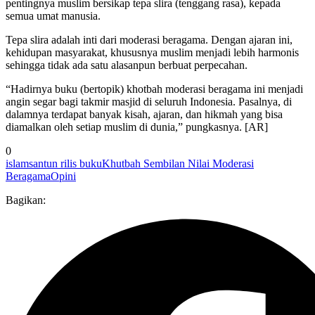
pentingnya muslim bersikap tepa slira (tenggang rasa), kepada
semua umat manusia.
Tepa slira adalah inti dari moderasi beragama. Dengan ajaran ini,
kehidupan masyarakat, khususnya muslim menjadi lebih harmonis
sehingga tidak ada satu alasanpun berbuat perpecahan.
“Hadirnya buku (bertopik) khotbah moderasi beragama ini menjadi
angin segar bagi takmir masjid di seluruh Indonesia. Pasalnya, di
dalamnya terdapat banyak kisah, ajaran, dan hikmah yang bisa
diamalkan oleh setiap muslim di dunia,” pungkasnya. [AR]
0
islamsantun rilis buku
Khutbah Sembilan Nilai Moderasi
Beragama
Opini
Bagikan: