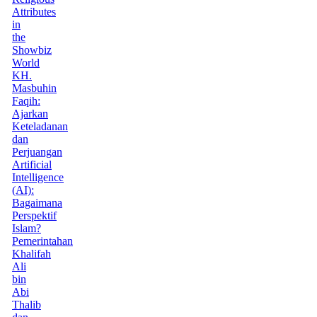
Attributes
in
the
Showbiz
World
KH.
Masbuhin
Faqih:
Ajarkan
Keteladanan
dan
Perjuangan
Artificial
Intelligence
(AI):
Bagaimana
Perspektif
Islam?
Pemerintahan
Khalifah
Ali
bin
Abi
Thalib