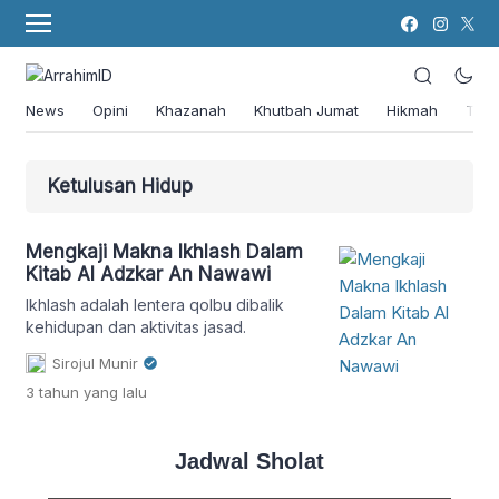
News
Opini
Khazanah
Khutbah Jumat
Hikmah
Tok
Ketulusan Hidup
Mengkaji Makna Ikhlash Dalam
Kitab Al Adzkar An Nawawi
Ikhlash adalah lentera qolbu dibalik
kehidupan dan aktivitas jasad.
Sirojul Munir
3 tahun
yang lalu
Jadwal Sholat