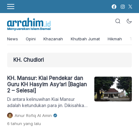
News
Opini
Khazanah
Khutbah Jumat
Hikmah
Tok
KH. Chudlori
KH. Mansur: Kiai Pendekar dan
Guru KH Hasyim Asy’ari [Bagian
2 – Selesai]
Di antara kelinuwihan Kiai Mansur
adalah ketundukan para jin. Dikisahkan
dua pohon sawo yang sampai
Ainur Rofiq Al Amin
sekarang masih berdiri adalah tempat
6 tahun
yang lalu
dimana jin "dilokalisir" agar bertempat
di pohon sawo itu saja. [Lihat Gambar]